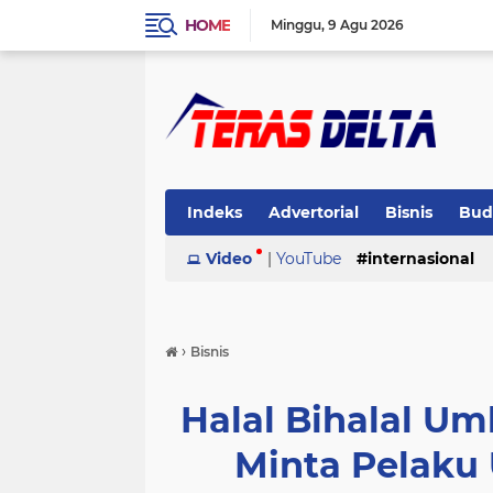
HOME
Minggu
9 Agu 2026
Indeks
Advertorial
Bisnis
Bud
Pemerintahan
Video
|
YouTube
Pendidikan
internasional
Peris
›
Bisnis
Halal Bihalal U
Minta Pelaku 