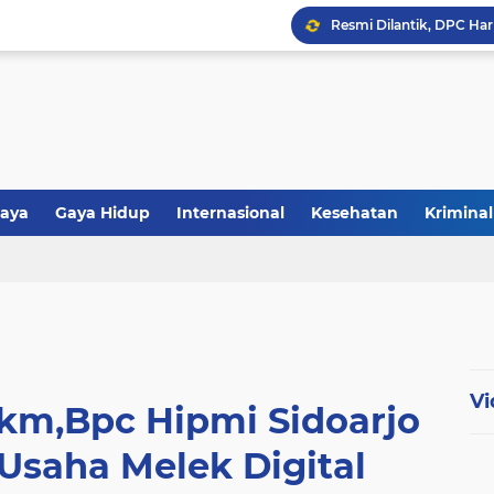
aya
Gaya Hidup
Internasional
Kesehatan
Kriminal
tiwa
Politik
Polri
Religi
Vi
mkm,Bpc Hipmi Sidoarjo
Usaha Melek Digital