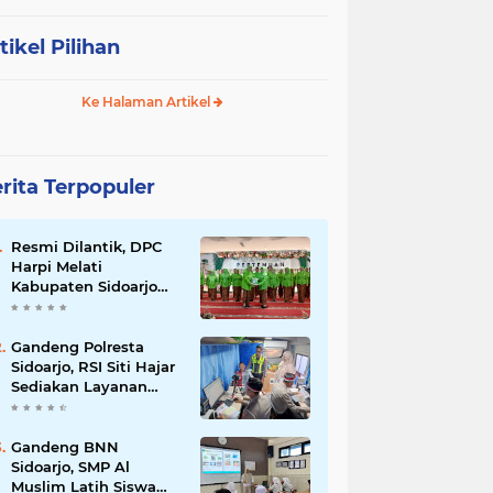
tikel Pilihan
Ke Halaman Artikel
rita Terpopuler
Resmi Dilantik, DPC
Harpi Melati
Kabupaten Sidoarjo
Dorong Perias Giatkan
Promosi Rias
Penganten Putri
Gandeng Polresta
Jenggolo.
Sidoarjo, RSI Siti Hajar
Sediakan Layanan
Simling 24 Jam Plus
Cek Kesehatan Gratis.
Gandeng BNN
Sidoarjo, SMP Al
Muslim Latih Siswa