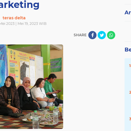
rketing
Ar
teras delta
Mei 2023 | Mei 19, 2023 WIB
SHARE
Be