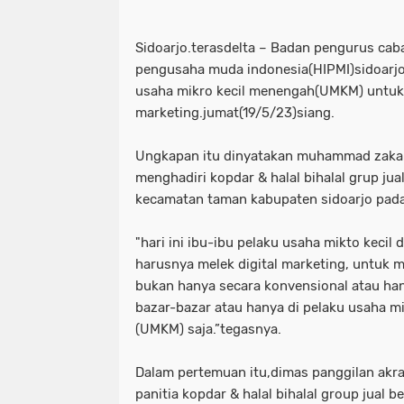
Sidoarjo.terasdelta – Badan pengurus ca
pengusaha muda indonesia(HIPMI)sidoarj
usaha mikro kecil menengah(UMKM) untuk 
marketing.jumat(19/5/23)siang.
Ungkapan itu dinyatakan muhammad zakar
menghadiri kopdar & halal bihalal grup jual
kecamatan taman kabupaten sidoarjo pada 
"hari ini ibu-ibu pelaku usaha mikto keci
harusnya melek digital marketing, untuk
bukan hanya secara konvensional atau han
bazar-bazar atau hanya di pelaku usaha m
(UMKM) saja.”tegasnya.
Dalam pertemuan itu,dimas panggilan akr
panitia kopdar & halal bihalal group jual be