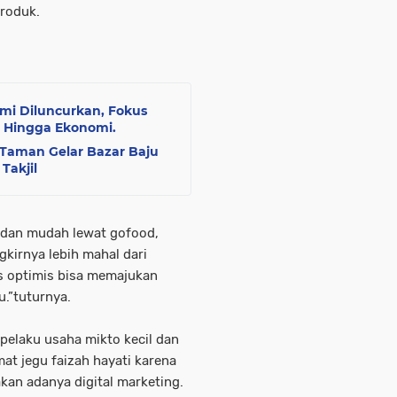
produk.
mi Diluncurkan, Fokus
Hingga Ekonomi. ‎ ‎
aman Gelar Bazar Baju
akjil ‎
s dan mudah lewat gofood,
kirnya lebih mahal dari
us optimis bisa memajukan
u.”tuturnya.
pelaku usaha mikto kecil dan
at jegu faizah hayati karena
an adanya digital marketing.