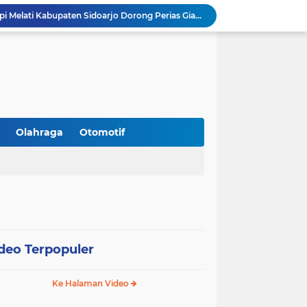
Resmi Dilantik, DPC Harpi Melati Kabupaten Sidoarjo Dorong Perias Giatkan Promosi Rias Penganten Putri Jenggolo.
Gandeng BNN Sidoarjo, SMP Al Muslim Latih Siswa Berani Tolak Bahaya Narkoba dan Pergaulan Bebas.
Gandeng PCNU, BPJS Ketenagakerjaan Sidoarjo Serahkan Santunan JKM Rp42 Juta Kepada Ahli Waris Penyuluh Agama di RSI Siti Hajar.
Perangi Miras Ilegal dan Gangster, Operasi Serentak Pemkab Sidoarjo Panen Apresiasi
Gandeng Pakar Unair, SD Al Muslim Sidoarjo Dorong Kolaborasi Sekolah dan Rumah Demi Tumbuh Kembang Anak.
Peringati HUT RI 81, Satlantas Polresta Sidoarjo Buka Layanan Perpanjangan SIM Keliling 24 Jam Nonstop Selama 17 Hari.
Silaturahmi ke PCNU, Bupati Sidoarjo Bahas Hibah Rp18,9 M hingga Pemberantasan Miras Ilegal.
Kanwil Kemenag Jatim Dorong Layanan Publik Inklusif: Sediakan Format Braille hingga Aplikasi CERIA.
Olahraga
Otomotif
Sidoarjo Tegaskan Penutupan praktik prostitusi dan Usaha Miras Tanpa Izin, Bupati Subandi dan Forkopimda Siap Turun ke Lapangan.
Gandeng Polresta Sidoarjo, RSI Siti Hajar Sediakan Layanan Simling 24 Jam Plus Cek Kesehatan Gratis.
deo Terpopuler
Ke Halaman Video