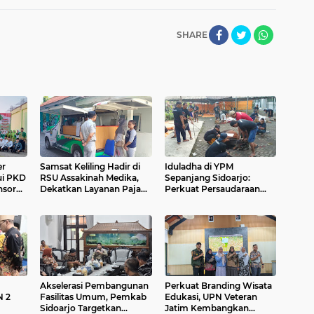
SHARE
er
Samsat Keliling Hadir di
Iduladha di YPM
ui PKD
RSU Assakinah Medika,
Sepanjang Sidoarjo:
nsor
Dekatkan Layanan Pajak
Perkuat Persaudaraan
Sekaligus Sediakan
dan Gerakkan Ekonomi
ader,
Pengobatan Gratis Bagi
Umat hingga Triliunan
Warga Sidoarjo
Rupiah
Akselerasi Pembangunan
Perkuat Branding Wisata
N 2
Fasilitas Umum, Pemkab
Edukasi, UPN Veteran
Sidoarjo Targetkan
Jatim Kembangkan