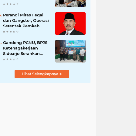
Berani Tolak Bahaya
Narkoba dan
Pergaulan Bebas.
Perangi Miras Ilegal
dan Gangster, Operasi
Serentak Pemkab
Sidoarjo Panen
Apresiasi
Gandeng PCNU, BPJS
Ketenagakerjaan
Sidoarjo Serahkan
Santunan JKM Rp42
Juta Kepada Ahli
Waris Penyuluh
Lihat Selengkapnya
Agama di RSI Siti
Hajar.