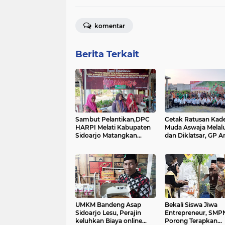
komentar
Berita Terkait
Sambut Pelantikan,DPC
Cetak Ratusan Kad
HARPI Melati Kabupaten
Muda Aswaja Melal
Sidoarjo Matangkan
dan Diklatsar, GP A
Rencana Pertemuan
Sidoarjo Gencarkan
Akbar Se Jatim.
Program 'Ngaji, Ng
Makaryo'.
UMKM Bandeng Asap
Bekali Siswa Jiwa
Sidoarjo Lesu, Perajin
Entrepreneur, SMP
keluhkan Biaya online
Porong Terapkan