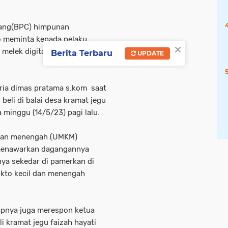
bang(BPC) himpunan
o meminta kepada pelaku
×
melek digital
Berita Terbaru
UPDATE
ia dimas pratama s.kom
saat
 beli di balai desa kramat jegu
minggu (14/5/23) pagi lalu.
l dan menengah (UMKM)
 menawarkan dagangannya
ya sekedar di pamerkan di
ikto kecil dan menengah
apnya juga merespon ketua
li kramat jegu faizah hayati