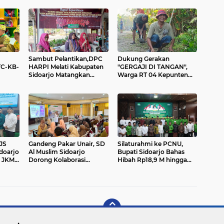
Sambut Pelantikan,DPC
Dukung Gerakan
TC-KB-
HARPI Melati Kabupaten
"GERGAJI DI TANGAN",
Sidoarjo Matangkan
Warga RT 04 Kepunten
irian
Rencana Pertemuan
Sidoarjo Gelar Kerja Bakti
ri
Akbar Se Jatim.
Massal
JS
Gandeng Pakar Unair, SD
Silaturahmi ke PCNU,
doarjo
Al Muslim Sidoarjo
Bupati Sidoarjo Bahas
n JKM
Dorong Kolaborasi
Hibah Rp18,9 M hingga
hli
Sekolah dan Rumah Demi
Pemberantasan Miras
ama di
Tumbuh Kembang Anak.
Ilegal.