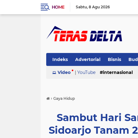
HOME
Sabtu
8 Agu 2026
Indeks
Advertorial
Bisnis
Bud
Pemerintahan
Video
|
YouTube
Pendidikan
internasional
Peris
›
Gaya Hidup
Sambut Hari Sa
Sidoarjo Tanam 