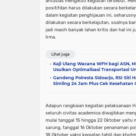
antusias mengikuti kegiatan tersebut. Men
positifdan harus dilakukan secara berkelan
dalam kegiatan penghijauan ini, seharusnya
dilakukan secara berkelajutan, soalnya ban
jadi masih banyak lahan kritis dan hal ini
Irma.
Lihat juga
Kaji Ulang Wacana WFH bagi ASN, 
Usulkan Optimalisasi Transportasi 
Gandeng Polresta Sidoarjo, RSI Siti 
Simling 24 Jam Plus Cek Kesehatan G
Adapun rangkaian kegiatan pelaksanaan Ha
seluruh civitas academica diwajibkan me
mulai tanggal 15 hingga 22 Oktober yaitu
sarung, tanggal 16 Oktober penanaman po
18 Oktober yakni kegiatan tahlil dan khotm