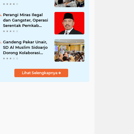
Berani Tolak Bahaya
Narkoba dan
Pergaulan Bebas.
Perangi Miras Ilegal
dan Gangster, Operasi
Serentak Pemkab
Sidoarjo Panen
Apresiasi
Gandeng Pakar Unair,
SD Al Muslim Sidoarjo
Dorong Kolaborasi
Sekolah dan Rumah
Demi Tumbuh
Kembang Anak.
Lihat Selengkapnya