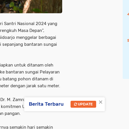
i Santri Nasional 2024 yang
engkuh Masa Depan",
Sidoarjo menggelar berbagai
i sepanjang bantaran sungai
iapkan untuk ditanam oleh
 ke bantaran sungai Pelayaran
u batang pohon ditanam di
eter dengan jarak satu meter.
×
 Dr. M. Zamroni SH., MH
Berita Terbaru
UPDATE
h komitmen UMAHA dalam
an pangan.
irnya semakin hari semakin