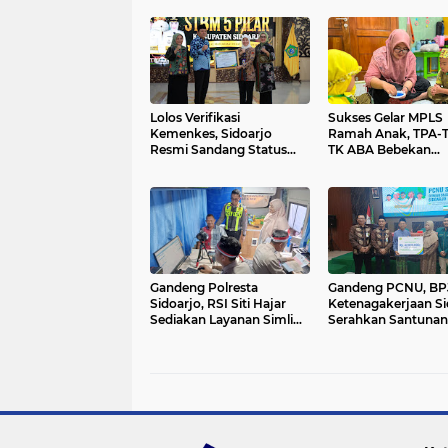
Lolos Verifikasi
Sukses Gelar MPLS
Kemenkes, Sidoarjo
Ramah Anak, TPA-
Resmi Sandang Status
TK ABA Bebekan
Kabupaten STBM 5 Pilar.
Tumbuhkan Kemand
dan Rasa Percaya Di
Peserta Didik
Gandeng Polresta
Gandeng PCNU, BP
Sidoarjo, RSI Siti Hajar
Ketenagakerjaan Si
Sediakan Layanan Simling
Serahkan Santuna
24 Jam Plus Cek
Rp42 Juta Kepada A
Kesehatan Gratis.
Waris Penyuluh Ag
RSI Siti Hajar.