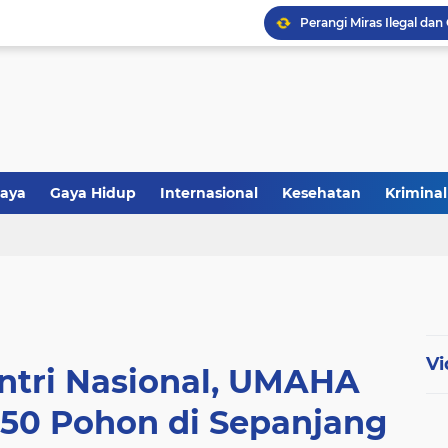
aya
Gaya Hidup
Internasional
Kesehatan
Kriminal
tiwa
Politik
Polri
Religi
Vi
ntri Nasional, UMAHA
250 Pohon di Sepanjang