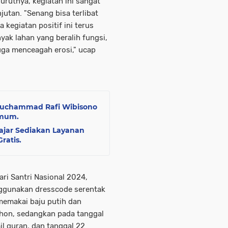
urutnya, kegiatan ini sangat
jutan. "Senang bisa terlibat
 kegiatan positif ini terus
yak lahan yang beralih fungsi,
 juga menceagah erosi," ucap
Muchammad Rafi Wibisono
Umum.
Hajar Sediakan Layanan
ratis.
ri Santri Nasional 2024,
nggunakan dresscode serentak
 memakai baju putih dan
hon, sedangkan pada tanggal
il quran, dan tanggal 22