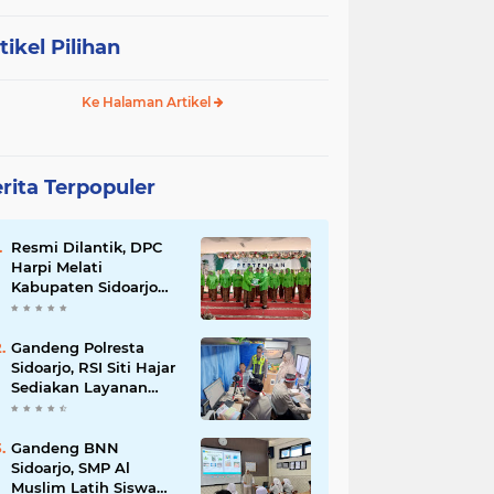
tikel Pilihan
Ke Halaman Artikel
rita Terpopuler
Resmi Dilantik, DPC
Harpi Melati
Kabupaten Sidoarjo
Dorong Perias Giatkan
Promosi Rias
Penganten Putri
Gandeng Polresta
Jenggolo.
Sidoarjo, RSI Siti Hajar
Sediakan Layanan
Simling 24 Jam Plus
Cek Kesehatan Gratis.
Gandeng BNN
Sidoarjo, SMP Al
Muslim Latih Siswa