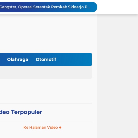
Perangi Miras Ilegal dan Gangster, Operasi Serentak Pemkab Sidoarjo Panen Apresiasi
Gandeng Pakar Unair, SD Al Muslim Sidoarjo Dorong Kolaborasi Sekolah dan Rumah Demi Tumbuh Kembang Anak.
Peringati HUT RI 81, Satlantas Polresta Sidoarjo Buka Layanan Perpanjangan SIM Keliling 24 Jam Nonstop Selama 17 Hari.
Silaturahmi ke PCNU, Bupati Sidoarjo Bahas Hibah Rp18,9 M hingga Pemberantasan Miras Ilegal.
Kanwil Kemenag Jatim Dorong Layanan Publik Inklusif: Sediakan Format Braille hingga Aplikasi CERIA.
Sidoarjo Tegaskan Penutupan praktik prostitusi dan Usaha Miras Tanpa Izin, Bupati Subandi dan Forkopimda Siap Turun ke Lapangan.
Gandeng Polresta Sidoarjo, RSI Siti Hajar Sediakan Layanan Simling 24 Jam Plus Cek Kesehatan Gratis.
Resmi Dilantik, DPC Harpi Melati Kabupaten Sidoarjo Dorong Perias Giatkan Promosi Rias Penganten Putri Jenggolo.
Olahraga
Otomotif
Gandeng BNN Sidoarjo, SMP Al Muslim Latih Siswa Berani Tolak Bahaya Narkoba dan Pergaulan Bebas.
Gandeng PCNU, BPJS Ketenagakerjaan Sidoarjo Serahkan Santunan JKM Rp42 Juta Kepada Ahli Waris Penyuluh Agama di RSI Siti Hajar.
deo Terpopuler
Ke Halaman Video