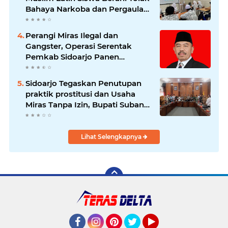
Bahaya Narkoba dan Pergaulan
Bebas.
Perangi Miras Ilegal dan
Gangster, Operasi Serentak
Pemkab Sidoarjo Panen
Apresiasi
Sidoarjo Tegaskan Penutupan
praktik prostitusi dan Usaha
Miras Tanpa Izin, Bupati Subandi
dan Forkopimda Siap Turun ke
Lapangan.
Lihat Selengkapnya