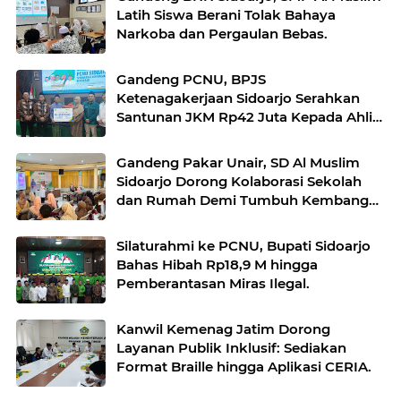
Latih Siswa Berani Tolak Bahaya
Narkoba dan Pergaulan Bebas.
Gandeng PCNU, BPJS
Ketenagakerjaan Sidoarjo Serahkan
Santunan JKM Rp42 Juta Kepada Ahli
Waris Penyuluh Agama di RSI Siti
Hajar.
Gandeng Pakar Unair, SD Al Muslim
Sidoarjo Dorong Kolaborasi Sekolah
dan Rumah Demi Tumbuh Kembang
Anak.
Silaturahmi ke PCNU, Bupati Sidoarjo
Bahas Hibah Rp18,9 M hingga
Pemberantasan Miras Ilegal.
Kanwil Kemenag Jatim Dorong
Layanan Publik Inklusif: Sediakan
Format Braille hingga Aplikasi CERIA.