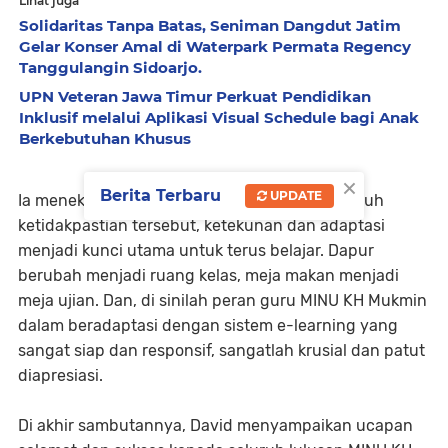
Lihat juga
Solidaritas Tanpa Batas, Seniman Dangdut Jatim
Gelar Konser Amal di Waterpark Permata Regency
Tanggulangin Sidoarjo.
UPN Veteran Jawa Timur Perkuat Pendidikan
Inklusif melalui Aplikasi Visual Schedule bagi Anak
Berkebutuhan Khusus
×
Berita Terbaru
UPDATE
Ia menekankan bahwa dalam situasi yang penuh
ketidakpastian tersebut, ketekunan dan adaptasi
menjadi kunci utama untuk terus belajar. Dapur
berubah menjadi ruang kelas, meja makan menjadi
meja ujian. Dan, di sinilah peran guru MINU KH Mukmin
dalam beradaptasi dengan sistem e-learning yang
sangat siap dan responsif, sangatlah krusial dan patut
diapresiasi.
Di akhir sambutannya, David menyampaikan ucapan