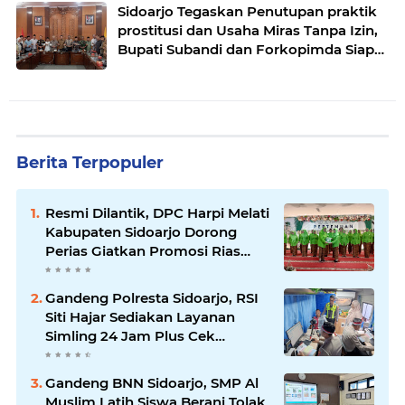
Sidoarjo Tegaskan Penutupan praktik
prostitusi dan Usaha Miras Tanpa Izin,
Bupati Subandi dan Forkopimda Siap
Turun ke Lapangan.
Berita Terpopuler
Resmi Dilantik, DPC Harpi Melati
Kabupaten Sidoarjo Dorong
Perias Giatkan Promosi Rias
Penganten Putri Jenggolo.
Gandeng Polresta Sidoarjo, RSI
Siti Hajar Sediakan Layanan
Simling 24 Jam Plus Cek
Kesehatan Gratis.
Gandeng BNN Sidoarjo, SMP Al
Muslim Latih Siswa Berani Tolak