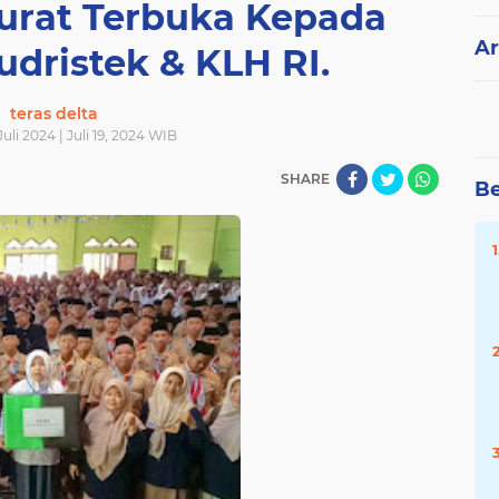
urat Terbuka Kepada
Ar
dristek & KLH RI.
teras delta
uli 2024 | Juli 19, 2024 WIB
SHARE
Be