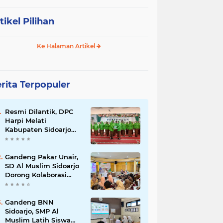
tikel Pilihan
Ke Halaman Artikel
rita Terpopuler
Resmi Dilantik, DPC
Harpi Melati
Kabupaten Sidoarjo
Dorong Perias Giatkan
Promosi Rias
Penganten Putri
Gandeng Pakar Unair,
Jenggolo.
SD Al Muslim Sidoarjo
Dorong Kolaborasi
Sekolah dan Rumah
Demi Tumbuh
Kembang Anak.
Gandeng BNN
Sidoarjo, SMP Al
Muslim Latih Siswa