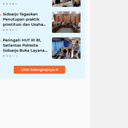
Berani Tolak Bahaya
Narkoba dan
Pergaulan Bebas.
Sidoarjo Tegaskan
Penutupan praktik
prostitusi dan Usaha
Miras Tanpa Izin,
Bupati Subandi dan
Forkopimda Siap
Peringati HUT RI 81,
Turun ke Lapangan.
Satlantas Polresta
Sidoarjo Buka Layanan
Perpanjangan SIM
Keliling 24 Jam
Nonstop Selama 17
Lihat Selengkapnya
Hari.