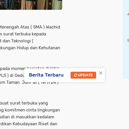
Menengah Atas ( SMA ) Wachid
m surat terbuka kepada
 dan Teknologi (
ngkungan Hidup dan Kehutanan
 pada momen kegiatan diakhir
×
Berita Terbaru
UPDATE
LS ) di Gedung Aula Yayasan
om Taman. Jum' at ( 19/7/24 )
buat surat terbuka yang
ng komitmen cinta lingkungan
mudian di masukkan kedalam
idikan Kebudayaan Riset dan