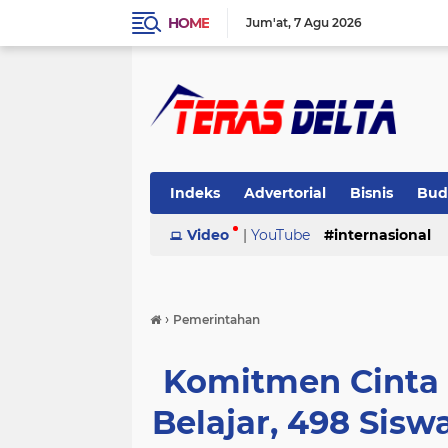
HOME
Jum'at
7 Agu 2026
Indeks
Advertorial
Bisnis
Bud
Pemerintahan
Video
|
YouTube
Pendidikan
internasional
Peris
›
Pemerintahan
Komitmen Cinta
Belajar, 498 Sis