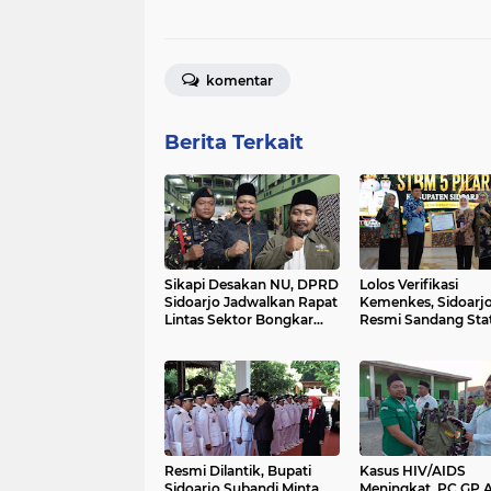
komentar
Berita Terkait
Sikapi Desakan NU, DPRD
Lolos Verifikasi
Sidoarjo Jadwalkan Rapat
Kemenkes, Sidoarj
Lintas Sektor Bongkar
Resmi Sandang Sta
Warung Remang-
Kabupaten STBM 5 P
Remang.
Resmi Dilantik, Bupati
Kasus HIV/AIDS
Sidoarjo Subandi Minta
Meningkat, PC GP 