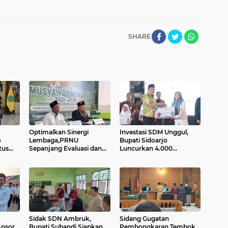
SHARE
Optimalkan Sinergi
Investasi SDM Unggul,
o
Lembaga,PRNU
Bupati Sidoarjo
tus
Sepanjang Evaluasi dan
Luncurkan 4.000
ilar.
Matangkan Program
Beasiswa Pendidikan
Kerja Melalui Raker.
Tahun 2026.
Sidak SDN Ambruk,
Sidang Gugatan
Ansor
Bupati Subandi Siapkan
Pembongkaran Tembok