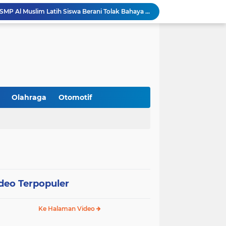
Gandeng PCNU, BPJS Ketenagakerjaan Sidoarjo Serahkan Santunan JKM Rp42 Juta Kepada Ahli Waris Penyuluh Agama di RSI Siti Hajar.
Perangi Miras Ilegal dan Gangster, Operasi Serentak Pemkab Sidoarjo Panen Apresiasi
Gandeng Pakar Unair, SD Al Muslim Sidoarjo Dorong Kolaborasi Sekolah dan Rumah Demi Tumbuh Kembang Anak.
Peringati HUT RI 81, Satlantas Polresta Sidoarjo Buka Layanan Perpanjangan SIM Keliling 24 Jam Nonstop Selama 17 Hari.
Silaturahmi ke PCNU, Bupati Sidoarjo Bahas Hibah Rp18,9 M hingga Pemberantasan Miras Ilegal.
Kanwil Kemenag Jatim Dorong Layanan Publik Inklusif: Sediakan Format Braille hingga Aplikasi CERIA.
Sidoarjo Tegaskan Penutupan praktik prostitusi dan Usaha Miras Tanpa Izin, Bupati Subandi dan Forkopimda Siap Turun ke Lapangan.
Lakukan Penataan Penjemputan Siswa, MI NBS Grabagan Imbau Wali Murid Tak Padati Area Balai Desa
Olahraga
Otomotif
Resmi Dilantik, DPC Harpi Melati Kabupaten Sidoarjo Dorong Perias Giatkan Promosi Rias Penganten Putri Jenggolo.
Gandeng BNN Sidoarjo, SMP Al Muslim Latih Siswa Berani Tolak Bahaya Narkoba dan Pergaulan Bebas.
deo Terpopuler
Ke Halaman Video