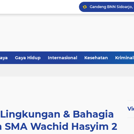
aya
Gaya Hidup
Internasional
Kesehatan
Kriminal
tiwa
Politik
Polri
Religi
Vi
 Lingkungan & Bahagia
wa SMA Wachid Hasyim 2