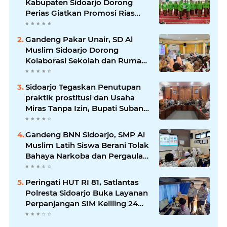
Kabupaten Sidoarjo Dorong
Perias Giatkan Promosi Rias
Penganten Putri Jenggolo.
Gandeng Pakar Unair, SD Al
Muslim Sidoarjo Dorong
Kolaborasi Sekolah dan Rumah
Demi Tumbuh Kembang Anak.
Sidoarjo Tegaskan Penutupan
praktik prostitusi dan Usaha
Miras Tanpa Izin, Bupati Subandi
dan Forkopimda Siap Turun ke
Lapangan.
Gandeng BNN Sidoarjo, SMP Al
Muslim Latih Siswa Berani Tolak
Bahaya Narkoba dan Pergaulan
Bebas.
Peringati HUT RI 81, Satlantas
Polresta Sidoarjo Buka Layanan
Perpanjangan SIM Keliling 24
Jam Nonstop Selama 17 Hari.