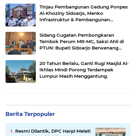
Tinjau Pembangunan Gedung Ponpes
Al-Khoziny Sidoarjo, Menko
Infrastruktur & Pembangunan
Kewilayahan Jamin Aspek
Keselamatan.
Sidang Gugatan Pembongkaran
Tembok Perum MR-MC, ​Saksi Ahli di
PTUN: Bupati Sidoarjo Berwenang
Bongkar Tembok Perumahan Demi
Integrasi Jalan.
20 Tahun Berlalu, Ganti Rugi Masjid Al-
Ikhlas Mindi Porong Terdampak
Lumpur Masih Menggantung.
Berita Terpopuler
Resmi Dilantik, DPC Harpi Melati