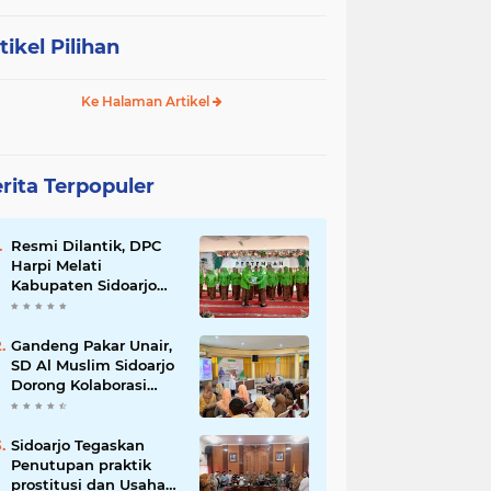
tikel Pilihan
Ke Halaman Artikel
rita Terpopuler
Resmi Dilantik, DPC
Harpi Melati
Kabupaten Sidoarjo
Dorong Perias Giatkan
Promosi Rias
Penganten Putri
Gandeng Pakar Unair,
Jenggolo.
SD Al Muslim Sidoarjo
Dorong Kolaborasi
Sekolah dan Rumah
Demi Tumbuh
Kembang Anak.
Sidoarjo Tegaskan
Penutupan praktik
prostitusi dan Usaha