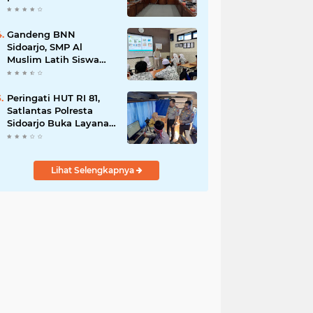
Miras Tanpa Izin,
Bupati Subandi dan
Forkopimda Siap
Gandeng BNN
Turun ke Lapangan.
Sidoarjo, SMP Al
Muslim Latih Siswa
Berani Tolak Bahaya
Narkoba dan
Pergaulan Bebas.
Peringati HUT RI 81,
Satlantas Polresta
Sidoarjo Buka Layanan
Perpanjangan SIM
Keliling 24 Jam
Nonstop Selama 17
Lihat Selengkapnya
Hari.