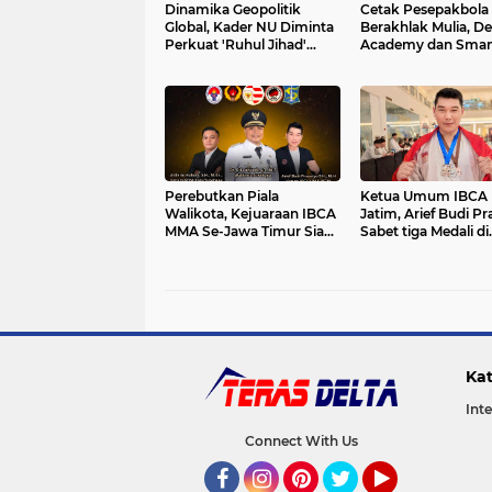
Dinamika Geopolitik
Cetak Pesepakbola
Global, Kader NU Diminta
Berakhlak Mulia, De
Perkuat 'Ruhul Jihad'
Academy dan Sma
Melalui Nilai Ahlussunnah
Sidoarjo Resmi Jali
Wal Jamaah.
Sama Boarding Sch
Perebutkan Piala
Ketua Umum IBCA
Walikota, Kejuaraan IBCA
Jatim, Arief Budi Pr
MMA Se-Jawa Timur Siap
Sabet tiga Medali di
Digelar di Surabaya
Philippine Karatedo
League 2026
Kat
Int
Connect With Us