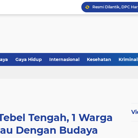
aya
Gaya Hidup
Internasional
Kesehatan
Kriminal
tiwa
Politik
Polri
Religi
Vi
Tebel Tengah, 1 Warga
kau Dengan Budaya