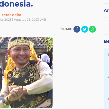
donesia.
Ar
teras delta
tus 2023 | Agustus 28, 2023 WIB
SHARE
Be