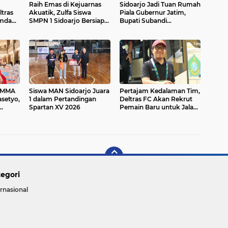
Raih Emas di Kejuarnas
Sidoarjo Jadi Tuan Rumah
ltras
Akuatik, Zulfa Siswa
Piala Gubernur Jatim,
mda
SMPN 1 Sidoarjo Bersiap
Bupati Subandi
n Kerja
Menuju Kancah
Komitmen Kembangkan
ool
Internasional.
Olahraga Woodball.
 MMA
Siswa MAN Sidoarjo Juara
Pertajam Kedalaman Tim,
asetyo,
1 dalam Pertandingan
Deltras FC Akan Rekrut
Spartan XV 2026
Pemain Baru untuk Jalani
Putaran 3
egori
ernasional