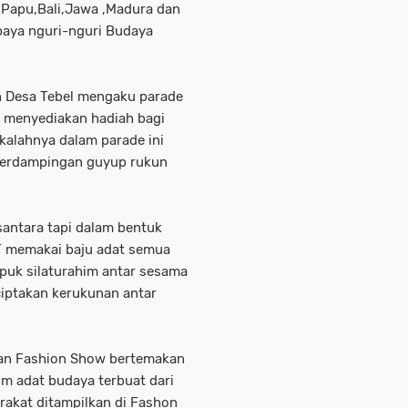
a,Papu,Bali,Jawa ,Madura dan
paya nguri-nguri Budaya
h Desa Tebel mengaku parade
n menyediakan hadiah bagi
alahnya dalam parade ini
 berdampingan guyup rukun
antara tapi dalam bentuk
RT memakai baju adat semua
puk silaturahim antar sesama
iptakan kerukunan antar
dan Fashion Show bertemakan
m adat budaya terbuat dari
rakat ditampilkan di Fashon