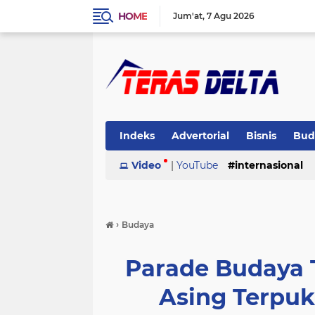
HOME
Jum'at
7 Agu 2026
Indeks
Advertorial
Bisnis
Bud
Pemerintahan
Video
|
YouTube
Pendidikan
internasional
Peris
›
Budaya
Parade Budaya 
Asing Terpu