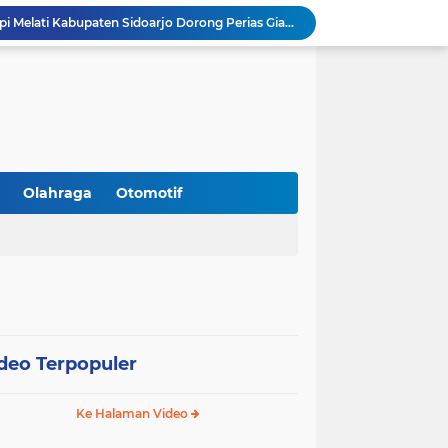
Resmi Dilantik, DPC Harpi Melati Kabupaten Sidoarjo Dorong Perias Giatkan Promosi Rias Penganten Putri Jenggolo.
Gandeng BNN Sidoarjo, SMP Al Muslim Latih Siswa Berani Tolak Bahaya Narkoba dan Pergaulan Bebas.
Gandeng PCNU, BPJS Ketenagakerjaan Sidoarjo Serahkan Santunan JKM Rp42 Juta Kepada Ahli Waris Penyuluh Agama di RSI Siti Hajar.
Perangi Miras Ilegal dan Gangster, Operasi Serentak Pemkab Sidoarjo Panen Apresiasi
Gandeng Pakar Unair, SD Al Muslim Sidoarjo Dorong Kolaborasi Sekolah dan Rumah Demi Tumbuh Kembang Anak.
Peringati HUT RI 81, Satlantas Polresta Sidoarjo Buka Layanan Perpanjangan SIM Keliling 24 Jam Nonstop Selama 17 Hari.
Silaturahmi ke PCNU, Bupati Sidoarjo Bahas Hibah Rp18,9 M hingga Pemberantasan Miras Ilegal.
Kanwil Kemenag Jatim Dorong Layanan Publik Inklusif: Sediakan Format Braille hingga Aplikasi CERIA.
Olahraga
Otomotif
Sidoarjo Tegaskan Penutupan praktik prostitusi dan Usaha Miras Tanpa Izin, Bupati Subandi dan Forkopimda Siap Turun ke Lapangan.
Gandeng Polresta Sidoarjo, RSI Siti Hajar Sediakan Layanan Simling 24 Jam Plus Cek Kesehatan Gratis.
deo Terpopuler
Ke Halaman Video