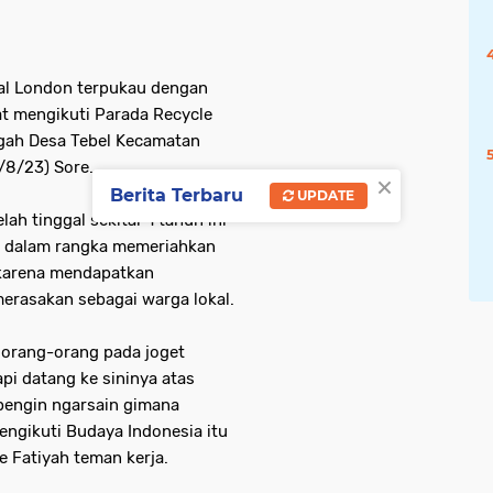
al London terpukau dengan
at mengikuti Parada Recycle
gah Desa Tebel Kecamatan
/8/23) Sore.
×
Berita Terbaru
UPDATE
ah tinggal sekitar 1 tahun ini
 dalam rangka memeriahkan
karena mendapatkan
merasakan sebagai warga lokal.
 orang-orang pada joget
pi datang ke sininya atas
epengin ngarsain gimana
ngikuti Budaya Indonesia itu
e Fatiyah teman kerja.