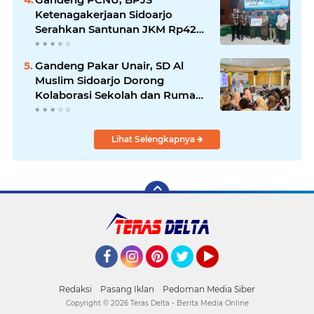
Ketenagakerjaan Sidoarjo
Serahkan Santunan JKM Rp42
Juta Kepada Ahli Waris
Penyuluh Agama di RSI Siti
Gandeng Pakar Unair, SD Al
Hajar.
Muslim Sidoarjo Dorong
Kolaborasi Sekolah dan Rumah
Demi Tumbuh Kembang Anak.
Lihat Selengkapnya
Facebook
Instagram
Pinterest
Twitter
YouTube
Redaksi
Pasang Iklan
Pedoman Media Siber
Copyright ©
2026 Teras Delta - Berita Media Online