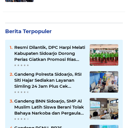
Berita Terpopuler
Resmi Dilantik, DPC Harpi Melati
Kabupaten Sidoarjo Dorong
Perias Giatkan Promosi Rias
Penganten Putri Jenggolo.
Gandeng Polresta Sidoarjo, RSI
Siti Hajar Sediakan Layanan
Simling 24 Jam Plus Cek
Kesehatan Gratis.
Gandeng BNN Sidoarjo, SMP Al
Muslim Latih Siswa Berani Tolak
Bahaya Narkoba dan Pergaulan
Bebas.
Gandeng PCNU, BPJS