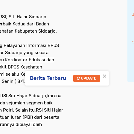
SI) Siti Hajar Sidoarjo
erbaik Kedua dari Badan
ehatan Kabupaten Sidoarjo.
ng Pelayanan Informasi BPJS
ar Sidoarjo,yang secara
aku
Kordinator Edukasi dan
kit BPJS Kesehatan
×
Umi selaku
Kepala Bagian Medik
Berita Terbaru
UPDATE
 Senin ( 8/1/24).
SI Siti Hajar Sidoarjo,karena
ada sejumlah segmen baik
Polri. Selain itu,RSI Siti Hajar
tuan Iuran
(PBI) dari peserta
rannya dibiayai oleh