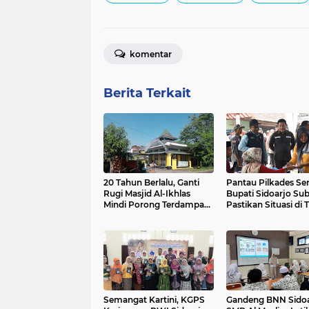
komentar
Berita Terkait
20 Tahun Berlalu, Ganti
Pantau Pilkades Se
Rugi Masjid Al-Ikhlas
Bupati Sidoarjo Su
Mindi Porong Terdampak
Pastikan Situasi di 
Lumpur Masih
Kondusif.
Menggantung.
Semangat Kartini, KGPS
Gandeng BNN Sidoa