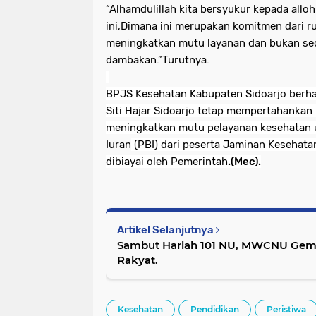
“Alhamdulillah kita bersyukur kepada allo
ini,Dimana ini merupakan komitmen dari r
meningkatkan mutu layanan dan bukan sec
dambakan.”Turutnya.
BPJS Kesehatan Kabupaten Sidoarjo berha
Siti Hajar Sidoarjo tetap mempertahanka
meningkatkan mutu pelayanan kesehatan
Iuran
(PBI) dari peserta Jaminan Kesehata
dibiayai oleh Pemerintah
.(Mec).
Artikel Selanjutnya
Sambut Harlah 101 NU, MWCNU Gemp
Rakyat.
Kesehatan
Pendidikan
Peristiwa