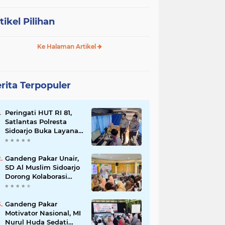
tikel Pilihan
Ke Halaman Artikel
rita Terpopuler
Peringati HUT RI 81,
Satlantas Polresta
Sidoarjo Buka Layanan
Perpanjangan SIM
Keliling 24 Jam
Nonstop Selama 17
Gandeng Pakar Unair,
Hari.
SD Al Muslim Sidoarjo
Dorong Kolaborasi
Sekolah dan Rumah
Demi Tumbuh
Kembang Anak.
Gandeng Pakar
Motivator Nasional, MI
Nurul Huda Sedati