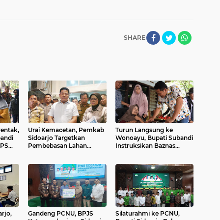
SHARE
rentak,
Urai Kemacetan, Pemkab
Turun Langsung ke
bandi
Sidoarjo Targetkan
Wonoayu, Bupati Subandi
TPS
Pembebasan Lahan
Instruksikan Baznas
Flyover Gedangan
Bedah Rumah Warga dan
Rampung Akhir 2026.
Bagi Kursi Roda.
rjo,
Gandeng PCNU, BPJS
Silaturahmi ke PCNU,