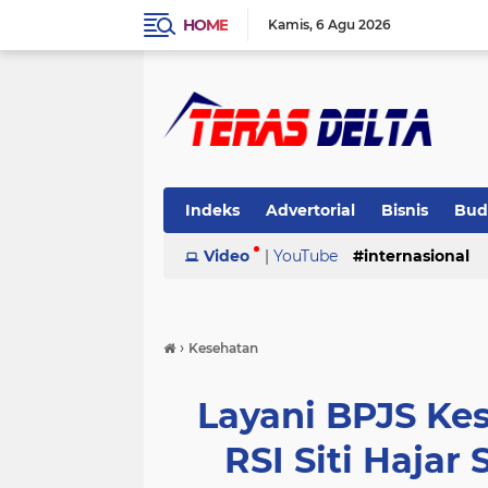
HOME
Kamis
6 Agu 2026
Indeks
Advertorial
Bisnis
Bud
Pemerintahan
Video
|
YouTube
Pendidikan
internasional
Peris
›
Kesehatan
Layani BPJS Ke
RSI Siti Hajar