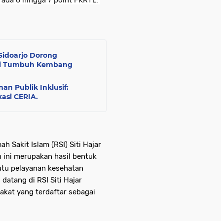
 ada 6 hingga 7 point FKRTL.”
Sidoarjo Dorong
mi Tumbuh Kembang
n Publik Inklusif:
kasi CERIA.
 Sakit Islam (RSI) Siti Hajar
 ini merupakan hasil bentuk
tu pelayanan kesehatan
datang di RSI Siti Hajar
akat yang terdaftar sebagai