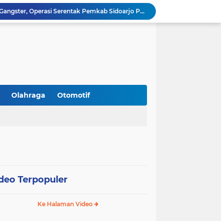
Gandeng Pakar Unair, SD Al Muslim Sidoarjo Dorong Kolaborasi Sekolah dan Rumah Demi Tumbuh Kembang Anak.
Peringati HUT RI 81, Satlantas Polresta Sidoarjo Buka Layanan Perpanjangan SIM Keliling 24 Jam Nonstop Selama 17 Hari.
Silaturahmi ke PCNU, Bupati Sidoarjo Bahas Hibah Rp18,9 M hingga Pemberantasan Miras Ilegal.
Kanwil Kemenag Jatim Dorong Layanan Publik Inklusif: Sediakan Format Braille hingga Aplikasi CERIA.
Sidoarjo Tegaskan Penutupan praktik prostitusi dan Usaha Miras Tanpa Izin, Bupati Subandi dan Forkopimda Siap Turun ke Lapangan.
Lakukan Penataan Penjemputan Siswa, MI NBS Grabagan Imbau Wali Murid Tak Padati Area Balai Desa
Dorong Pemberdayaan Umat, Masjid Nurul Huda Ngampelsari Gelar Pengobatan Gratis dan Bazar Amal.
Gandeng BNN Sidoarjo, SMP Al Muslim Latih Siswa Berani Tolak Bahaya Narkoba dan Pergaulan Bebas.
Olahraga
Otomotif
Gandeng PCNU, BPJS Ketenagakerjaan Sidoarjo Serahkan Santunan JKM Rp42 Juta Kepada Ahli Waris Penyuluh Agama di RSI Siti Hajar.
Perangi Miras Ilegal dan Gangster, Operasi Serentak Pemkab Sidoarjo Panen Apresiasi
deo Terpopuler
Ke Halaman Video