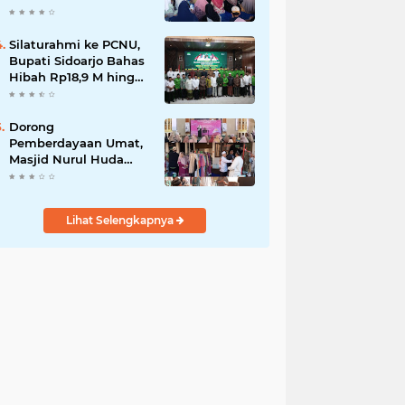
Edukasi Wali Murid
Bangun Generasi
Rabbani dan Tangguh.
Silaturahmi ke PCNU,
Bupati Sidoarjo Bahas
Hibah Rp18,9 M hingga
Pemberantasan Miras
Ilegal.
Dorong
Pemberdayaan Umat,
Masjid Nurul Huda
Ngampelsari Gelar
Pengobatan Gratis
dan Bazar Amal.
Lihat Selengkapnya