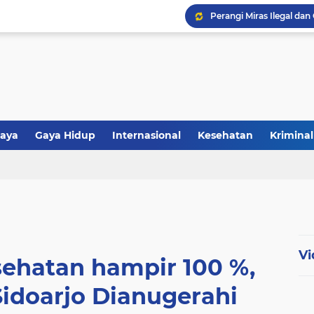
aya
Gaya Hidup
Internasional
Kesehatan
Kriminal
tiwa
Politik
Polri
Religi
Vi
sehatan hampir 100 %,
 Sidoarjo Dianugerahi