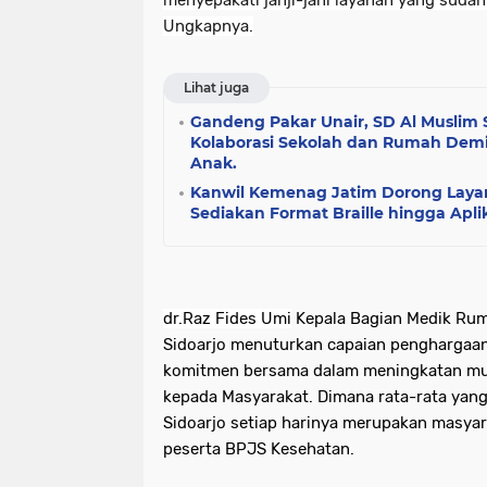
menyepakati janji-jani layanan yang sudah
Ungkapnya.
Lihat juga
Gandeng Pakar Unair, SD Al Muslim 
Kolaborasi Sekolah dan Rumah De
Anak.
Kanwil Kemenag Jatim Dorong Layana
Sediakan Format Braille hingga Apli
dr.Raz Fides Umi
Kepala Bagian Medik Rumah
Sidoarjo menuturkan capaian penghargaan
komitmen bersama dalam meningkatan mu
kepada Masyarakat. Dimana rata-rata yang 
Sidoarjo setiap harinya merupakan masyar
peserta BPJS Kesehatan.