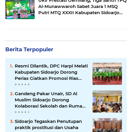
Ukir Prestasi Gemilang, Tiga Santri TPQ
Al-Munawwaroh Sabet Juara 1 MSQ
Putri MTQ XXXII Kabupaten Sidoarjo
2026
Berita Terpopuler
Resmi Dilantik, DPC Harpi Melati
Kabupaten Sidoarjo Dorong
Perias Giatkan Promosi Rias
Penganten Putri Jenggolo.
Gandeng Pakar Unair, SD Al
Muslim Sidoarjo Dorong
Kolaborasi Sekolah dan Rumah
Demi Tumbuh Kembang Anak.
Sidoarjo Tegaskan Penutupan
praktik prostitusi dan Usaha