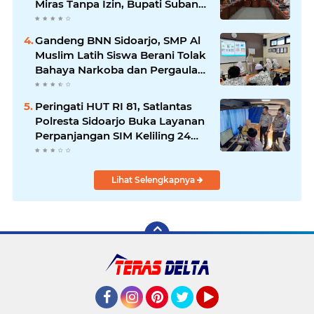
Miras Tanpa Izin, Bupati Subandi
dan Forkopimda Siap Turun ke
Lapangan.
Gandeng BNN Sidoarjo, SMP Al
Muslim Latih Siswa Berani Tolak
Bahaya Narkoba dan Pergaulan
Bebas.
Peringati HUT RI 81, Satlantas
Polresta Sidoarjo Buka Layanan
Perpanjangan SIM Keliling 24
Jam Nonstop Selama 17 Hari.
Lihat Selengkapnya