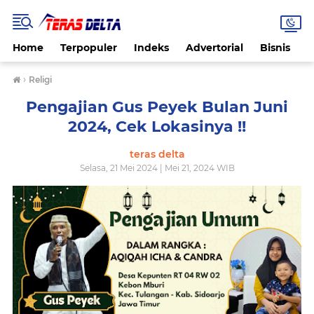
Home
Terpopuler
Indeks
Advertorial
Bisnis
B
›
Religi
Pengajian Gus Peyek Bulan Juni
2024, Cek Lokasinya !!
teras delta
Selasa, 21 Mei 2024 | Mei 21, 2024 WIB