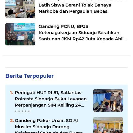
Latih Siswa Berani Tolak Bahaya
Narkoba dan Pergaulan Bebas.
Gandeng PCNU, BPJS
Ketenagakerjaan Sidoarjo Serahkan
Santunan JKM Rp42 Juta Kepada Ahli
Waris Penyuluh Agama di RSI Siti
Hajar.
Berita Terpopuler
Peringati HUT RI 81, Satlantas
Polresta Sidoarjo Buka Layanan
Perpanjangan SIM Keliling 24
Jam Nonstop Selama 17 Hari.
Gandeng Pakar Unair, SD Al
Muslim Sidoarjo Dorong
Kolaborasi Sekolah dan Rumah