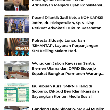
Adriansyah Menjadi Ujian Konsistensi
Sistem Peradilan Pidana Terpadu.
Resmi Dilantik Jadi Ketua KOHKARSSI
Jatim, dr. Hidayatullah, Sp.N. Siap
Perkuat Advokasi Hukum Kesehatan
Polresta Sidoarjo Luncurkan
'SIMANTAP', Layanan Perpanjangan
SIM Keliling Malam Hari.
Wujudkan Jabon Kawasan Santri,
Elemen Ulama dan DPRD Sidoarjo
Sepakat Bongkar Permanen Warung
Remang eks-Tol HK.
Isu Ribuan Kursi SMPN Hilang di
Sidoarjo, Dikbud Beri Klarifikasi dan
Sayangkan Konten Media Sosial.
Gandeng BNN Sidoarjo, SMP Al Muslim