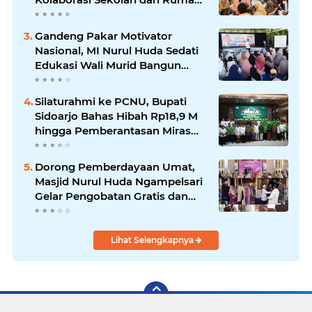
Demi Tumbuh Kembang Anak.
Gandeng Pakar Motivator
Nasional, MI Nurul Huda Sedati
Edukasi Wali Murid Bangun
Generasi Rabbani dan Tangguh.
Silaturahmi ke PCNU, Bupati
Sidoarjo Bahas Hibah Rp18,9 M
hingga Pemberantasan Miras
Ilegal.
Dorong Pemberdayaan Umat,
Masjid Nurul Huda Ngampelsari
Gelar Pengobatan Gratis dan
Bazar Amal.
Lihat Selengkapnya