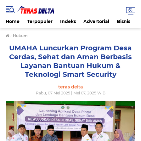
Home
Terpopuler
Indeks
Advertorial
Bisnis
B
›
Hukum
UMAHA Luncurkan Program Desa
Cerdas, Sehat dan Aman Berbasis
Layanan Bantuan Hukum &
Teknologi Smart Security
teras delta
Rabu, 07 Mei 2025 | Mei 07, 2025 WIB