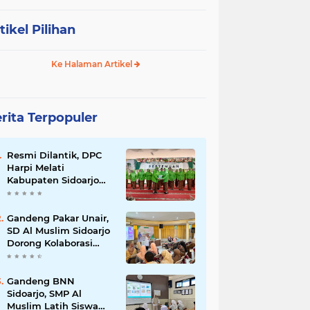
tikel Pilihan
Ke Halaman Artikel
rita Terpopuler
Resmi Dilantik, DPC
Harpi Melati
Kabupaten Sidoarjo
Dorong Perias Giatkan
Promosi Rias
Penganten Putri
Gandeng Pakar Unair,
Jenggolo.
SD Al Muslim Sidoarjo
Dorong Kolaborasi
Sekolah dan Rumah
Demi Tumbuh
Kembang Anak.
Gandeng BNN
Sidoarjo, SMP Al
Muslim Latih Siswa