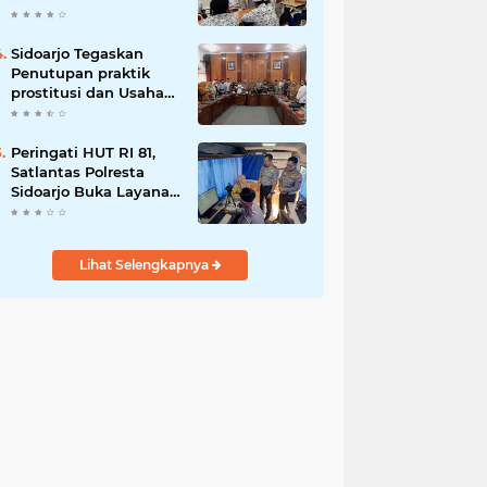
Berani Tolak Bahaya
Narkoba dan
Pergaulan Bebas.
Sidoarjo Tegaskan
Penutupan praktik
prostitusi dan Usaha
Miras Tanpa Izin,
Bupati Subandi dan
Forkopimda Siap
Peringati HUT RI 81,
Turun ke Lapangan.
Satlantas Polresta
Sidoarjo Buka Layanan
Perpanjangan SIM
Keliling 24 Jam
Nonstop Selama 17
Lihat Selengkapnya
Hari.