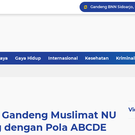
aya
Gaya Hidup
Internasional
Kesehatan
Kriminal
tiwa
Politik
Polri
Religi
Vi
 Gandeng Muslimat NU
g dengan Pola ABCDE