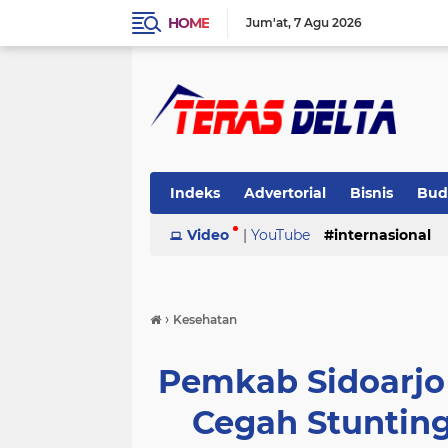
HOME
Jum'at
7 Agu 2026
Indeks
Advertorial
Bisnis
Bud
Pemerintahan
Video
|
YouTube
Pendidikan
internasional
Peris
›
Kesehatan
Pemkab Sidoarjo
Cegah Stuntin