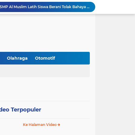
Gandeng BNN Sidoarjo, SMP Al Muslim Latih Siswa Berani Tolak Bahaya Narkoba dan Pergaulan Bebas.
Gandeng PCNU, BPJS Ketenagakerjaan Sidoarjo Serahkan Santunan JKM Rp42 Juta Kepada Ahli Waris Penyuluh Agama di RSI Siti Hajar.
Perangi Miras Ilegal dan Gangster, Operasi Serentak Pemkab Sidoarjo Panen Apresiasi
Gandeng Pakar Unair, SD Al Muslim Sidoarjo Dorong Kolaborasi Sekolah dan Rumah Demi Tumbuh Kembang Anak.
Peringati HUT RI 81, Satlantas Polresta Sidoarjo Buka Layanan Perpanjangan SIM Keliling 24 Jam Nonstop Selama 17 Hari.
Silaturahmi ke PCNU, Bupati Sidoarjo Bahas Hibah Rp18,9 M hingga Pemberantasan Miras Ilegal.
Kanwil Kemenag Jatim Dorong Layanan Publik Inklusif: Sediakan Format Braille hingga Aplikasi CERIA.
Sidoarjo Tegaskan Penutupan praktik prostitusi dan Usaha Miras Tanpa Izin, Bupati Subandi dan Forkopimda Siap Turun ke Lapangan.
Olahraga
Otomotif
Lakukan Penataan Penjemputan Siswa, MI NBS Grabagan Imbau Wali Murid Tak Padati Area Balai Desa
Resmi Dilantik, DPC Harpi Melati Kabupaten Sidoarjo Dorong Perias Giatkan Promosi Rias Penganten Putri Jenggolo.
deo Terpopuler
Ke Halaman Video