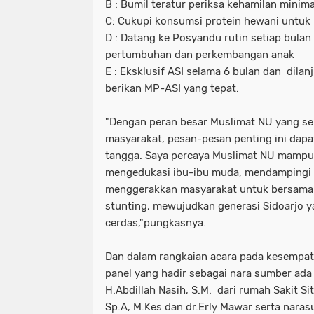
B : Bumil teratur periksa kehamilan minimal
C: Cukupi konsumsi protein hewani untuk
D : Datang ke Posyandu rutin setiap bula
pertumbuhan dan perkembangan anak
E : Eksklusif ASI selama 6 bulan dan dilan
berikan MP-ASI yang tepat.
"Dengan peran besar Muslimat NU yang sel
masyarakat, pesan-pesan penting ini dapa
tangga. Saya percaya Muslimat NU mampu
mengedukasi ibu-ibu muda, mendampingi p
menggerakkan masyarakat untuk bersam
stunting, mewujudkan generasi Sidoarjo y
cerdas,"pungkasnya.
Dan dalam rangkaian acara pada kesempatan
panel yang hadir sebagai nara sumber ada
H.Abdillah Nasih, S.M. dari rumah Sakit Sit
Sp.A, M.Kes dan dr.Erly Mawar serta nara