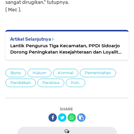
sangat dirugikan," tutupnya.
( Mec ).
Artikel Selanjutnya
Lantik Pengurus Tiga Kecamatan, PPDI Sidoarjo
Dorong Peningkatan Kesejahteraan dan Loyalitas
Perangkat Desa
Bisnis
Hukum
Kriminal
Pemerintahan
Pendidikan
Peristiwa
Polri.
SHARE