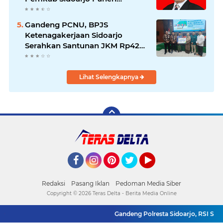
Apresiasi
Gandeng PCNU, BPJS
Ketenagakerjaan Sidoarjo
Serahkan Santunan JKM Rp42
Juta Kepada Ahli Waris
Penyuluh Agama di RSI Siti
Hajar.
Lihat Selengkapnya
Facebook
Instagram
Pinterest
Twitter
YouTube
Redaksi
Pasang Iklan
Pedoman Media Siber
Copyright ©
2026 Teras Delta - Berita Media Online
Gandeng Polresta Sidoarjo, RSI Siti H