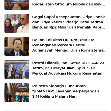
Kedaulatan Officium Nobile dan Revisi
UU Advokat
Gagal Capai Kesepakatan, Griya Lansia
dan Griya Yatim Sidoarjo Batal Terima
Bantuan Rp2 Miliar dari Pemilik Pabrik
Rokok.
Dekan Fakultas Hukum UMAHA:
Penanganan Perkara Febrie
Adriansyah Menjadi Ujian Konsistensi
Sistem Peradilan Pidana Terpadu.
Resmi Dilantik Jadi Ketua KOHKARSSI
Jatim, dr. Hidayatullah, Sp.N. Siap
Perkuat Advokasi Hukum Kesehatan
Polresta Sidoarjo Luncurkan
'SIMANTAP', Layanan Perpanjangan
SIM Keliling Malam Hari.