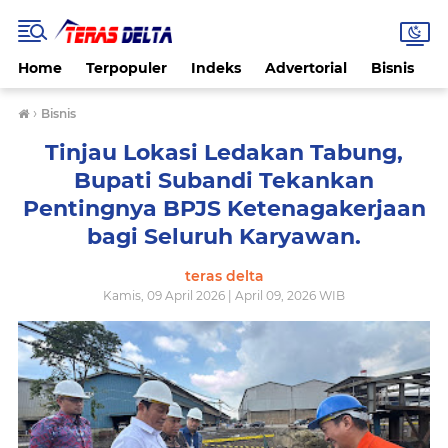
Home
Terpopuler
Indeks
Advertorial
Bisnis
B
›
Bisnis
Tinjau Lokasi Ledakan Tabung,
Bupati Subandi Tekankan
Pentingnya BPJS Ketenagakerjaan
bagi Seluruh Karyawan.
teras delta
Kamis, 09 April 2026 | April 09, 2026 WIB