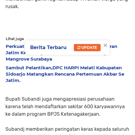
rusak.
Lihat juga
×
Perkuat Branding Wisata Edukasi, UPN Veteran
Berita Terbaru
UPDATE
Jatim Kembangkan Virtual Tour Kebun Raya
Mangrove Surabaya
Sambut Pelantikan,DPC HARPI Melati Kabupaten
Sidoarjo Matangkan Rencana Pertemuan Akbar Se
Jatim.
​Bupati Subandi juga mengapresiasi perusahaan
karena telah mendaftarkan sekitar 600 karyawannya
ke dalam program BPJS Ketenagakerjaan.
‎​Subandj memberikan peringatan keras kepada seluruh