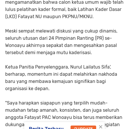
mengamanatkan bahwa calon ketua umum wajib telah
lulus pelatihan kader formal, baik Latihan Kader Dasar
(LKD) Fatayat NU maupun PKPNU/MKNU.
‎​Meski sempat melewati diskusi yang cukup dinamis,
seluruh utusan dari 24 Pimpinan Ranting (PR) se-
Wonoayu akhirnya sepakat dan mengesahkan pasal
tersebut demi menjaga mutu kaderisasi.
‎Ketua Panitia Penyelenggara, Nurul Lailatus Sifa',
berharap, momentum ini dapat melahirkan nakhoda
baru yang membawa kemajuan signifikan bagi
organisasi ke depan.
​"Saya harapkan siapapun yang terpilih mudah-
mudahan tetap amanah, konsisten, dan juga seluruh
anggota Fatayat PAC Wonoayu bisa terus memberikan
×
dukungan penuh (support) terhadap semua kegiatan
Berita Terbaru
UPDATE