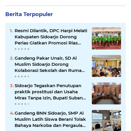
Berita Terpopuler
Resmi Dilantik, DPC Harpi Melati
Kabupaten Sidoarjo Dorong
Perias Giatkan Promosi Rias
Penganten Putri Jenggolo.
Gandeng Pakar Unair, SD Al
Muslim Sidoarjo Dorong
Kolaborasi Sekolah dan Rumah
Demi Tumbuh Kembang Anak.
Sidoarjo Tegaskan Penutupan
praktik prostitusi dan Usaha
Miras Tanpa Izin, Bupati Subandi
dan Forkopimda Siap Turun ke
Lapangan.
Gandeng BNN Sidoarjo, SMP Al
Muslim Latih Siswa Berani Tolak
Bahaya Narkoba dan Pergaulan