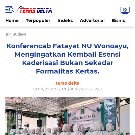
Home
Terpopuler
Indeks
Advertorial
Bisnis
B
›
Budaya
Konferancab Fatayat NU Wonoayu,
Mengingatkan Kembali Esensi
Kaderisasi Bukan Sekadar
Formalitas Kertas.
teras delta
Senin, 29 Juni 2026 | Juni 29, 2026 WIB