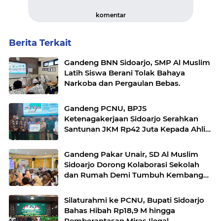
komentar
Berita Terkait
Gandeng BNN Sidoarjo, SMP Al Muslim
Latih Siswa Berani Tolak Bahaya
Narkoba dan Pergaulan Bebas.
Gandeng PCNU, BPJS
Ketenagakerjaan Sidoarjo Serahkan
Santunan JKM Rp42 Juta Kepada Ahli
Waris Penyuluh Agama di RSI Siti
Hajar.
Gandeng Pakar Unair, SD Al Muslim
Sidoarjo Dorong Kolaborasi Sekolah
dan Rumah Demi Tumbuh Kembang
Anak.
Silaturahmi ke PCNU, Bupati Sidoarjo
Bahas Hibah Rp18,9 M hingga
Pemberantasan Miras Ilegal.