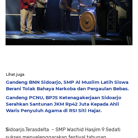
Lihat juga
Gandeng BNN Sidoarjo, SMP Al Muslim Latih Siswa
Berani Tolak Bahaya Narkoba dan Pergaulan Bebas.
Gandeng PCNU, BPJS Ketenagakerjaan Sidoarjo
Serahkan Santunan JKM Rp42 Juta Kepada Ahli
Waris Penyuluh Agama di RSI Siti Hajar.
S
idoarjo.Terasdelta – SMP Wachid Hasjim 9 Sedati
sukses menyelenggarakan festival tahunan