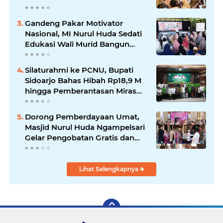
Demi Tumbuh Kembang Anak.
Gandeng Pakar Motivator
Nasional, MI Nurul Huda Sedati
Edukasi Wali Murid Bangun
Generasi Rabbani dan Tangguh.
Silaturahmi ke PCNU, Bupati
Sidoarjo Bahas Hibah Rp18,9 M
hingga Pemberantasan Miras
Ilegal.
Dorong Pemberdayaan Umat,
Masjid Nurul Huda Ngampelsari
Gelar Pengobatan Gratis dan
Bazar Amal.
Lihat Selengkapnya