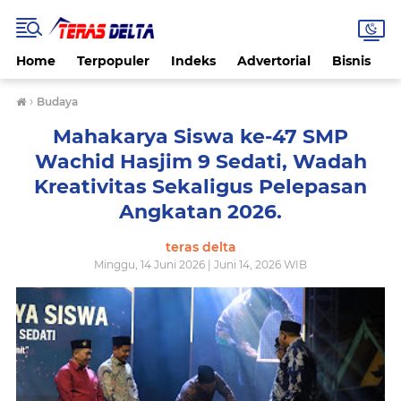
Home
Terpopuler
Indeks
Advertorial
Bisnis
B
›
Budaya
Mahakarya Siswa ke-47 SMP
Wachid Hasjim 9 Sedati, Wadah
Kreativitas Sekaligus Pelepasan
Angkatan 2026.
teras delta
Minggu, 14 Juni 2026 | Juni 14, 2026 WIB