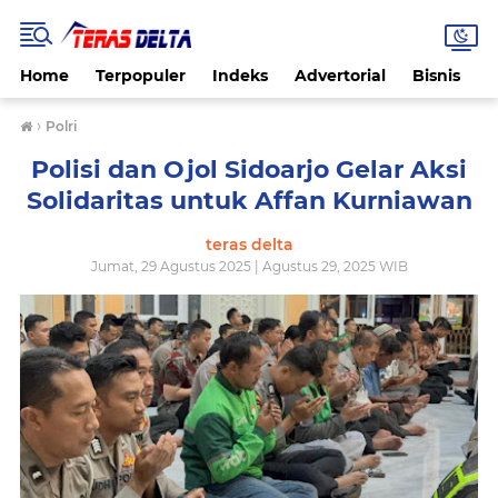
Home
Terpopuler
Indeks
Advertorial
Bisnis
B
›
Polri
Polisi dan Ojol Sidoarjo Gelar Aksi
Solidaritas untuk Affan Kurniawan
teras delta
Jumat, 29 Agustus 2025 | Agustus 29, 2025 WIB