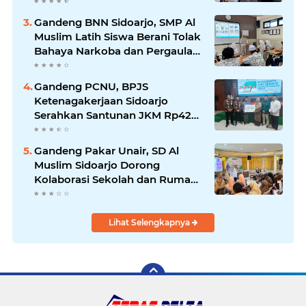
Kesehatan Gratis.
Gandeng BNN Sidoarjo, SMP Al
Muslim Latih Siswa Berani Tolak
Bahaya Narkoba dan Pergaulan
Bebas.
Gandeng PCNU, BPJS
Ketenagakerjaan Sidoarjo
Serahkan Santunan JKM Rp42
Juta Kepada Ahli Waris
Penyuluh Agama di RSI Siti
Gandeng Pakar Unair, SD Al
Hajar.
Muslim Sidoarjo Dorong
Kolaborasi Sekolah dan Rumah
Demi Tumbuh Kembang Anak.
Lihat Selengkapnya