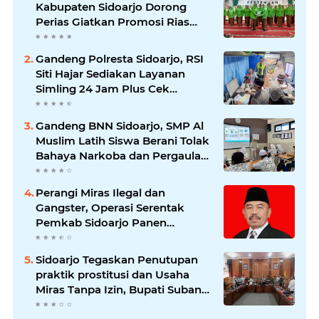
Kabupaten Sidoarjo Dorong
Perias Giatkan Promosi Rias
Penganten Putri Jenggolo.
Gandeng Polresta Sidoarjo, RSI
Siti Hajar Sediakan Layanan
Simling 24 Jam Plus Cek
Kesehatan Gratis.
Gandeng BNN Sidoarjo, SMP Al
Muslim Latih Siswa Berani Tolak
Bahaya Narkoba dan Pergaulan
Bebas.
Perangi Miras Ilegal dan
Gangster, Operasi Serentak
Pemkab Sidoarjo Panen
Apresiasi
Sidoarjo Tegaskan Penutupan
praktik prostitusi dan Usaha
Miras Tanpa Izin, Bupati Subandi
dan Forkopimda Siap Turun ke