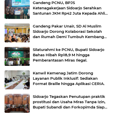
Gandeng PCNU, BPJS
Ketenagakerjaan Sidoarjo Serahkan
Santunan JKM Rp42 Juta Kepada Ahli
Waris Penyuluh Agama di RSI Siti
Hajar.
Gandeng Pakar Unair, SD Al Muslim
Sidoarjo Dorong Kolaborasi Sekolah
dan Rumah Demi Tumbuh Kembang
Anak.
Silaturahmi ke PCNU, Bupati Sidoarjo
Bahas Hibah Rp18,9 M hingga
Pemberantasan Miras Ilegal.
Kanwil Kemenag Jatim Dorong
Layanan Publik Inklusif: Sediakan
Format Braille hingga Aplikasi CERIA.
Sidoarjo Tegaskan Penutupan praktik
prostitusi dan Usaha Miras Tanpa Izin,
Bupati Subandi dan Forkopimda Siap
Turun ke Lapangan.