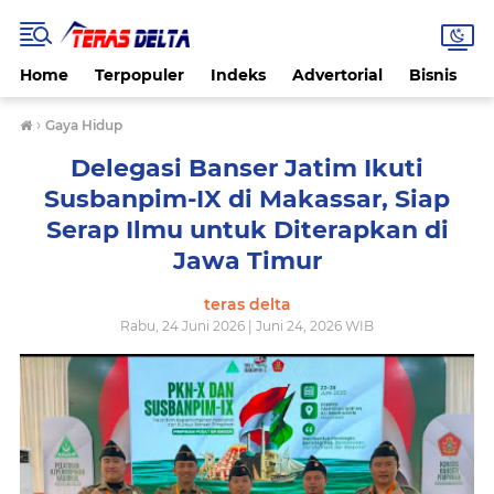
Home
Terpopuler
Indeks
Advertorial
Bisnis
B
›
Gaya Hidup
Delegasi Banser Jatim Ikuti
Susbanpim-IX di Makassar, Siap
Serap Ilmu untuk Diterapkan di
Jawa Timur
teras delta
Rabu, 24 Juni 2026 | Juni 24, 2026 WIB