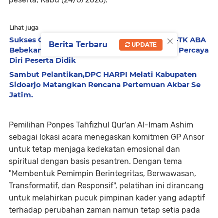
Lihat juga
×
Sukses Gelar MPLS Ramah Anak, TPA-TC-KB-TK ABA
Berita Terbaru
UPDATE
Bebekan Tumbuhkan Kemandirian dan Rasa Percaya
Diri Peserta Didik
Sambut Pelantikan,DPC HARPI Melati Kabupaten
Sidoarjo Matangkan Rencana Pertemuan Akbar Se
Jatim.
Pemilihan Ponpes Tahfizhul Qur'an Al-Imam Ashim
sebagai lokasi acara menegaskan komitmen GP Ansor
untuk tetap menjaga kedekatan emosional dan
spiritual dengan basis pesantren. Dengan tema
"Membentuk Pemimpin Berintegritas, Berwawasan,
Transformatif, dan Responsif", pelatihan ini dirancang
untuk melahirkan pucuk pimpinan kader yang adaptif
terhadap perubahan zaman namun tetap setia pada