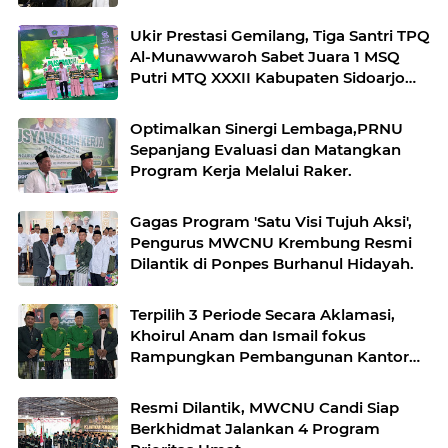
Ukir Prestasi Gemilang, Tiga Santri TPQ
Al-Munawwaroh Sabet Juara 1 MSQ
Putri MTQ XXXII Kabupaten Sidoarjo
2026
Optimalkan Sinergi Lembaga,PRNU
Sepanjang Evaluasi dan Matangkan
Program Kerja Melalui Raker.
Gagas Program 'Satu Visi Tujuh Aksi',
Pengurus MWCNU Krembung Resmi
Dilantik di Ponpes Burhanul Hidayah.
Terpilih 3 Periode Secara Aklamasi,
Khoirul Anam dan Ismail fokus
Rampungkan Pembangunan Kantor
NU Sadang dan Optimalkan LAZISNU.
Resmi Dilantik, MWCNU Candi Siap
Berkhidmat Jalankan 4 Program