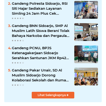
Gandeng Polresta Sidoarjo, RSI
Siti Hajar Sediakan Layanan
Simling 24 Jam Plus Cek
Kesehatan Gratis.
Gandeng BNN Sidoarjo, SMP Al
Muslim Latih Siswa Berani Tolak
Bahaya Narkoba dan Pergaulan
Bebas.
Gandeng PCNU, BPJS
Ketenagakerjaan Sidoarjo
Serahkan Santunan JKM Rp42
Juta Kepada Ahli Waris
Penyuluh Agama di RSI Siti
Gandeng Pakar Unair, SD Al
Hajar.
Muslim Sidoarjo Dorong
Kolaborasi Sekolah dan Rumah
Demi Tumbuh Kembang Anak.
Lihat Selengkapnya