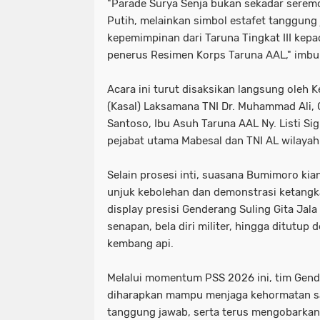
‎"Parade Surya Senja bukan sekadar sere
Putih, melainkan simbol estafet tanggun
kepemimpinan dari Taruna Tingkat III kepa
penerus Resimen Korps Taruna AAL," imbu
‎Acara ini turut disaksikan langsung oleh 
(Kasal) Laksamana TNI Dr. Muhammad Ali, 
Santoso, Ibu Asuh Taruna AAL Ny. Listi Sigi
pejabat utama Mabesal dan TNI AL wilayah
‎Selain prosesi inti, suasana Bumimoro ki
unjuk kebolehan dan demonstrasi ketangka
display presisi Genderang Suling Gita Jala 
senapan, bela diri militer, hingga ditutup
kembang api.
‎Melalui momentum PSS 2026 ini, tim Gend
diharapkan mampu menjaga kehormatan s
tanggung jawab, serta terus mengobarka