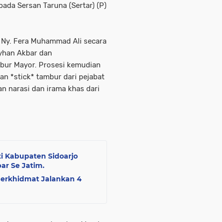
ada Sersan Taruna (Sertar) (P)
 Ny. Fera Muhammad Ali secara
eyhan Akbar dan
ur Mayor. Prosesi kemudian
an *stick* tambur dari pejabat
an narasi dan irama khas dari
i Kabupaten Sidoarjo
r Se Jatim.
Berkhidmat Jalankan 4