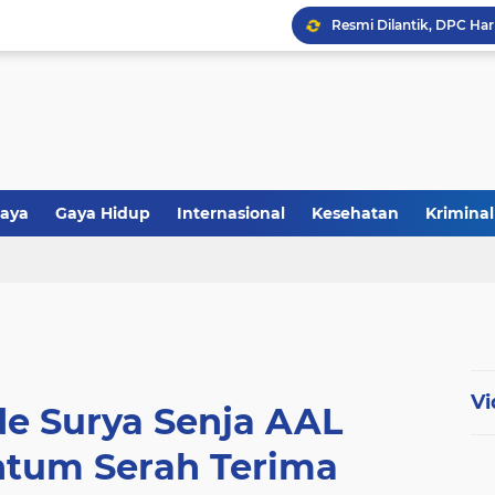
aya
Gaya Hidup
Internasional
Kesehatan
Kriminal
tiwa
Politik
Polri
Religi
Vi
de Surya Senja AAL
tum Serah Terima