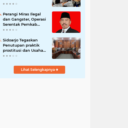
Berani Tolak Bahaya
Narkoba dan
Pergaulan Bebas.
Perangi Miras Ilegal
dan Gangster, Operasi
Serentak Pemkab
Sidoarjo Panen
Apresiasi
Sidoarjo Tegaskan
Penutupan praktik
prostitusi dan Usaha
Miras Tanpa Izin,
Bupati Subandi dan
Forkopimda Siap
Lihat Selengkapnya
Turun ke Lapangan.