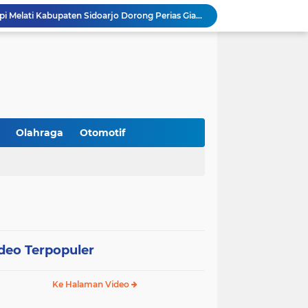
Resmi Dilantik, DPC Harpi Melati Kabupaten Sidoarjo Dorong Perias Giatkan Promosi Rias Penganten Putri Jenggolo.
Gandeng BNN Sidoarjo, SMP Al Muslim Latih Siswa Berani Tolak Bahaya Narkoba dan Pergaulan Bebas.
Gandeng PCNU, BPJS Ketenagakerjaan Sidoarjo Serahkan Santunan JKM Rp42 Juta Kepada Ahli Waris Penyuluh Agama di RSI Siti Hajar.
Perangi Miras Ilegal dan Gangster, Operasi Serentak Pemkab Sidoarjo Panen Apresiasi
Gandeng Pakar Unair, SD Al Muslim Sidoarjo Dorong Kolaborasi Sekolah dan Rumah Demi Tumbuh Kembang Anak.
Peringati HUT RI 81, Satlantas Polresta Sidoarjo Buka Layanan Perpanjangan SIM Keliling 24 Jam Nonstop Selama 17 Hari.
Silaturahmi ke PCNU, Bupati Sidoarjo Bahas Hibah Rp18,9 M hingga Pemberantasan Miras Ilegal.
Kanwil Kemenag Jatim Dorong Layanan Publik Inklusif: Sediakan Format Braille hingga Aplikasi CERIA.
Olahraga
Otomotif
Sidoarjo Tegaskan Penutupan praktik prostitusi dan Usaha Miras Tanpa Izin, Bupati Subandi dan Forkopimda Siap Turun ke Lapangan.
Gandeng Polresta Sidoarjo, RSI Siti Hajar Sediakan Layanan Simling 24 Jam Plus Cek Kesehatan Gratis.
deo Terpopuler
Ke Halaman Video