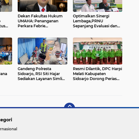
Dekan Fakultas Hukum
Optimalkan Sinergi
o
UMAHA: Penanganan
Lembaga,PRNU
tus
Perkara Febrie
Sepanjang Evaluasi dan
ilar.
Adriansyah Menjadi Ujian
Matangkan Program
Konsistensi Sistem
Kerja Melalui Raker.
Peradilan Pidana Terpadu.
Gandeng Polresta
Resmi Dilantik, DPC Harpi
yana
Sidoarjo, RSI Siti Hajar
Melati Kabupaten
Sediakan Layanan Simling
Sidoarjo Dorong Perias
ni
24 Jam Plus Cek
Giatkan Promosi Rias
AL
Kesehatan Gratis.
Penganten Putri
9.
Jenggolo.
egori
ernasional