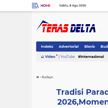
HOME
Sabtu
8 Agu 2026
Indeks
Advertorial
Bisnis
Bud
Pemerintahan
Video
|
YouTube
Pendidikan
internasional
Peris
›
Budaya
Tradisi Para
2026,Momen