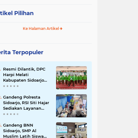
tikel Pilihan
Ke Halaman Artikel
rita Terpopuler
Resmi Dilantik, DPC
Harpi Melati
Kabupaten Sidoarjo
Dorong Perias Giatkan
Promosi Rias
Penganten Putri
Gandeng Polresta
Jenggolo.
Sidoarjo, RSI Siti Hajar
Sediakan Layanan
Simling 24 Jam Plus
Cek Kesehatan Gratis.
Gandeng BNN
Sidoarjo, SMP Al
Muslim Latih Siswa