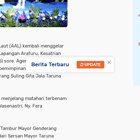
Laut (AAL) kembali menggelar
 Lapangan Arafuru, Kesatrian
×
) sore. Agenda tahunan ini
Berita Terbaru
UPDATE
pemimpinan, ditandai dengan
ang Suling Gita Jala Taruna
t menjelang matahari terbenam
asenastri, Ny. Fera
o Tambur Mayor Genderang
 dari Sersan Mayor Taruna