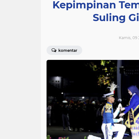
Kepimpinan Tem
Suling Gi
Kamis, 09 J
komentar