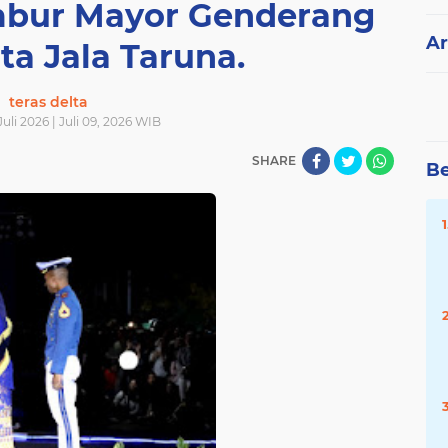
bur Mayor Genderang
Ar
ta Jala Taruna.
teras delta
uli 2026 | Juli 09, 2026 WIB
SHARE
Be