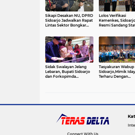
Sikapi Desakan NU, DPRD
Lolos Verifikasi
Sidoarjo Jadwalkan Rapat
Kemenkes, Sidoarj
Lintas Sektor Bongkar
Resmi Sandang Sta
Warung Remang-
Kabupaten STBM 5 P
Remang.
Sidak Swalayan Jelang
Tasyakuran Wabup
Lebaran, Bupati Sidoarjo
Sidoarjo,Mimik Ida
dan Forkopimda
Terharu Dengan
Temukan Kemasan
Kekompakan Alum
kaleng Rusak dan Daging
Bintara Milsuk TNI 
Angkatan VII/1 88-8
Kat
Int
Connect With Us